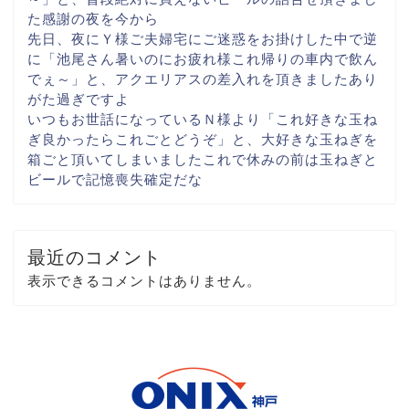
た
感謝の夜を今から
先日、夜にＹ様ご夫婦宅に
ご迷惑をお掛けした中で
逆
に「池尾さん
暑いのにお疲れ様
これ帰りの車内で飲ん
でぇ～
」と、アクエリアスの差入れを頂きました
あり
がた過ぎですよ
いつもお世話になっている
Ｎ様より「これ
好きな玉ね
ぎ
良かったらこれごとどうぞ
」と、大好きな玉ねぎを
箱ごと
頂いてしまいました
これで休みの前は玉ねぎと
ビール
で記憶喪失確定だな
最近のコメント
表示できるコメントはありません。