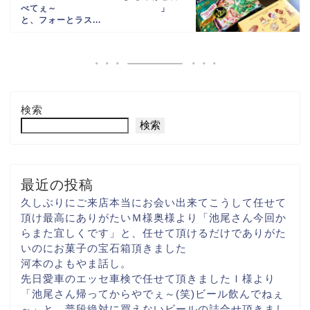
べてぇ～
」
と、フォーとラス...
検索
検索
最近の投稿
久しぶりにご来店
本当にお会い出来て
こうして任せて
頂け
最高にありがたい
Ｍ様奥様より「池尾さん
今回か
らまた宜しくです
」と、任せて頂けるだけでありがた
いのに
お菓子の宝石箱頂きました
河本のよもやま話し。
先日愛車のエッセ
車検で任せて頂きました
Ｉ様より
「池尾さん
帰ってからやでぇ～(笑)
ビール飲んでねぇ
～
」と、普段絶対に買えない
ビールの詰合せ頂きまし