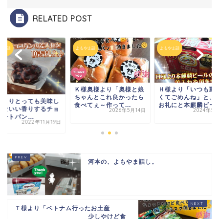
RELATED POST
やま話
よもやま話
よもやま話
Ｋ様奥様より
「奥様と娘
Ｈ様より「いつも動
ちゃんと
これ良かったら
くてごめんね
」と、
様よりとっても美味し
食べてぇ～
作って...
お礼にと
本麒麟ビー..
うないい香りするチョ
2026年5月14日
2024年5
ートパン...
2022年11月19日
河本の、よもやま話し。
Ｔ様より「ベトナム行ったお土産
少しやけど食