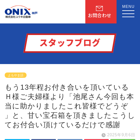
MENU
お問合わせ
スタッフブログ
よもやま話
もう13年程お付き合いを頂いている
Ｈ様ご夫婦様より「池尾さん
今回も本
当に助かりました
これ皆様でどうぞ
」と、甘い宝石箱を頂きました
こうし
てお付合い頂けているだけで感謝
2025年9月6日