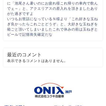
に「池尾さん
暑いのにお疲れ様
これ帰りの車内で飲ん
でぇ～
」と、アクエリアスの差入れを頂きました
あり
がた過ぎですよ
いつもお世話になっている
Ｎ様より「これ
好きな玉ね
ぎ
良かったらこれごとどうぞ
」と、大好きな玉ねぎを
箱ごと
頂いてしまいました
これで休みの前は玉ねぎと
ビール
で記憶喪失確定だな
最近のコメント
表示できるコメントはありません。