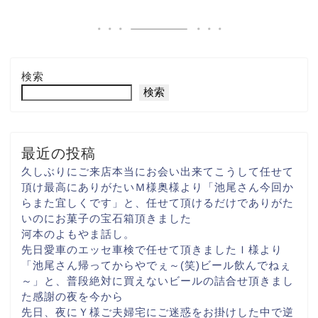
検索
検索
最近の投稿
久しぶりにご来店
本当にお会い出来て
こうして任せて
頂け
最高にありがたい
Ｍ様奥様より「池尾さん
今回か
らまた宜しくです
」と、任せて頂けるだけでありがた
いのに
お菓子の宝石箱頂きました
河本のよもやま話し。
先日愛車のエッセ
車検で任せて頂きました
Ｉ様より
「池尾さん
帰ってからやでぇ～(笑)
ビール飲んでねぇ
～
」と、普段絶対に買えない
ビールの詰合せ頂きまし
た
感謝の夜を今から
先日、夜にＹ様ご夫婦宅に
ご迷惑をお掛けした中で
逆