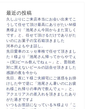
最近の投稿
久しぶりにご来店
本当にお会い出来て
こ
うして任せて頂け
最高にありがたい
Ｍ様
奥様より「池尾さん
今回からまた宜しく
です
」と、任せて頂けるだけでありがた
いのに
お菓子の宝石箱頂きました
河本のよもやま話し。
先日愛車のエッセ
車検で任せて頂きまし
た
Ｉ様より「池尾さん
帰ってからやでぇ
～(笑)
ビール飲んでねぇ～
」と、普段絶
対に買えない
ビールの詰合せ頂きました
感謝の夜を今から
先日、夜にＹ様ご夫婦宅に
ご迷惑をお掛
けした中で
逆に「池尾さん
暑いのにお疲
れ様
これ帰りの車内で飲んでぇ～
」と、
アクエリアスの差入れを頂きました
あり
がた過ぎですよ
いつもお世話になっている
Ｎ様より「こ