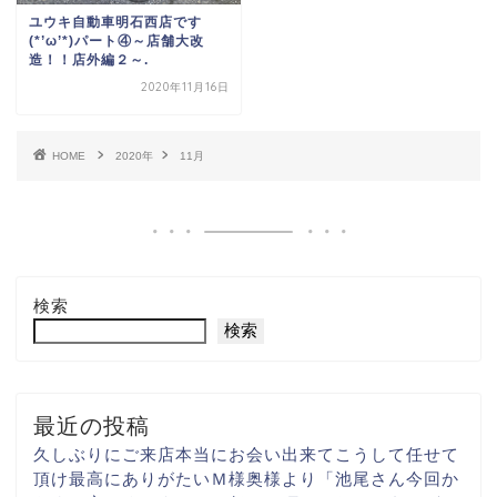
ユウキ自動車明石西店です
(*’ω’*)パート④～店舗大改
造！！店外編２～.
2020年11月16日
HOME
2020年
11月
検索
検索
最近の投稿
久しぶりにご来店
本当にお会い出来て
こうして任せて
頂け
最高にありがたい
Ｍ様奥様より「池尾さん
今回か