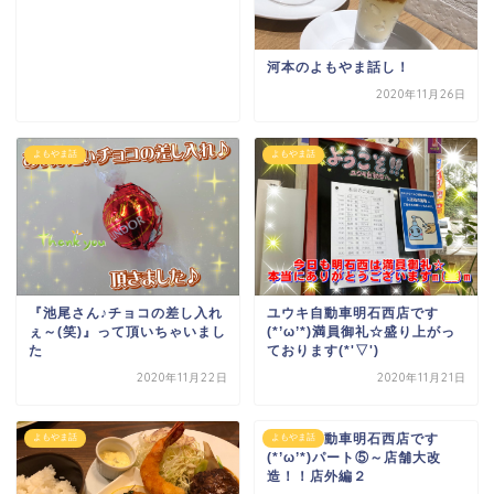
河本のよもやま話し！
2020年11月26日
よもやま話
よもやま話
『池尾さん♪チョコの差し入れ
ユウキ自動車明石西店です
ぇ～(笑)』って頂いちゃいまし
(*’ω’*)満員御礼☆盛り上がっ
た
ております(*'▽')
2020年11月22日
2020年11月21日
ユウキ自動車明石西店です
よもやま話
よもやま話
(*’ω’*)パート⑤～店舗大改
造！！店外編２