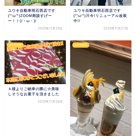
ユウキ自動車明石西店です
ユウキ自動車明石西店です
(*’ω’*)ZOOM商談すげー
(*’ω’*)只今!リニューアル改装
ー！！(/・ω・)/
中!!
2020年11月29日
2020年11月27日
よもやま話
よもやま話
Ａ様よりご納車の際に☆美味
しそうなお菓子を頂きました
2020年11月26日