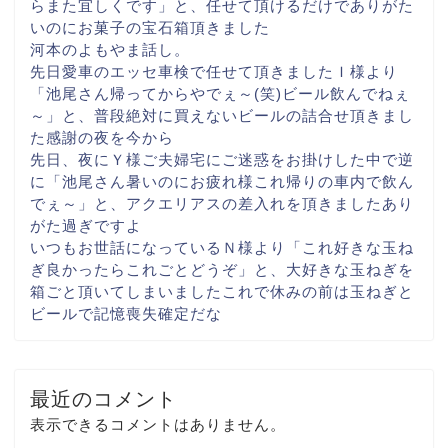
らまた宜しくです
」と、任せて頂けるだけでありがた
いのに
お菓子の宝石箱頂きました
河本のよもやま話し。
先日愛車のエッセ
車検で任せて頂きました
Ｉ様より
「池尾さん
帰ってからやでぇ～(笑)
ビール飲んでねぇ
～
」と、普段絶対に買えない
ビールの詰合せ頂きまし
た
感謝の夜を今から
先日、夜にＹ様ご夫婦宅に
ご迷惑をお掛けした中で
逆
に「池尾さん
暑いのにお疲れ様
これ帰りの車内で飲ん
でぇ～
」と、アクエリアスの差入れを頂きました
あり
がた過ぎですよ
いつもお世話になっている
Ｎ様より「これ
好きな玉ね
ぎ
良かったらこれごとどうぞ
」と、大好きな玉ねぎを
箱ごと
頂いてしまいました
これで休みの前は玉ねぎと
ビール
で記憶喪失確定だな
最近のコメント
表示できるコメントはありません。