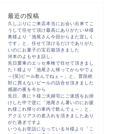
最近の投稿
久しぶりにご来店
本当にお会い出来て
こ
うして任せて頂け
最高にありがたい
Ｍ様
奥様より「池尾さん
今回からまた宜しく
です
」と、任せて頂けるだけでありがた
いのに
お菓子の宝石箱頂きました
河本のよもやま話し。
先日愛車のエッセ
車検で任せて頂きまし
た
Ｉ様より「池尾さん
帰ってからやでぇ
～(笑)
ビール飲んでねぇ～
」と、普段絶
対に買えない
ビールの詰合せ頂きました
感謝の夜を今から
先日、夜にＹ様ご夫婦宅に
ご迷惑をお掛
けした中で
逆に「池尾さん
暑いのにお疲
れ様
これ帰りの車内で飲んでぇ～
」と、
アクエリアスの差入れを頂きました
あり
がた過ぎですよ
いつもお世話になっている
Ｎ様より「こ