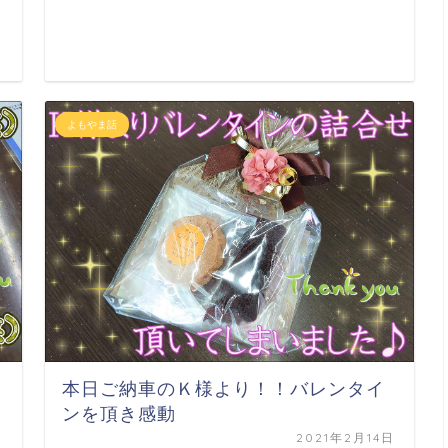
日
よもやま話
本日ご納車のＫ様より！！バレンタイ
ンを頂き感動
日
2021年2月14日