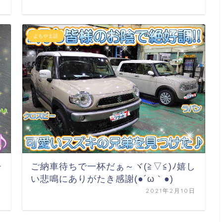
よもやま話
チ
ご納車待ちで一杯だぁ～ヾ(≧▽≦)ﾉ嬉し
い悲鳴にありがたき感謝(●´ω｀●)
日
2021年2月10日