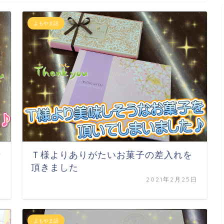
よもやま話
カ
Ｔ様よりありがたいお菓子の差入れを
頂きました
日
2021年2月25日
よもやま話