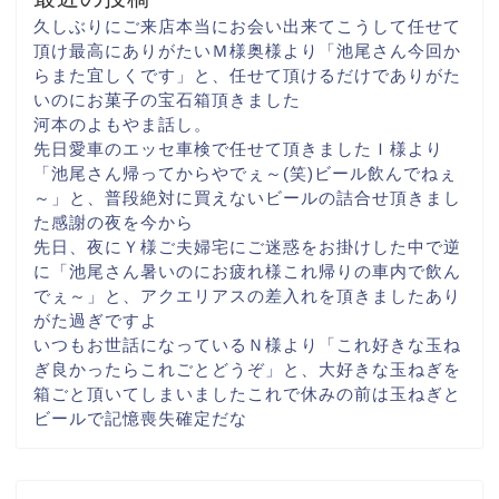
久しぶりにご来店
本当にお会い出来て
こうして任せて
頂け
最高にありがたい
Ｍ様奥様より「池尾さん
今回か
らまた宜しくです
」と、任せて頂けるだけでありがた
いのに
お菓子の宝石箱頂きました
河本のよもやま話し。
先日愛車のエッセ
車検で任せて頂きました
Ｉ様より
「池尾さん
帰ってからやでぇ～(笑)
ビール飲んでねぇ
～
」と、普段絶対に買えない
ビールの詰合せ頂きまし
た
感謝の夜を今から
先日、夜にＹ様ご夫婦宅に
ご迷惑をお掛けした中で
逆
に「池尾さん
暑いのにお疲れ様
これ帰りの車内で飲ん
でぇ～
」と、アクエリアスの差入れを頂きました
あり
がた過ぎですよ
いつもお世話になっている
Ｎ様より「これ
好きな玉ね
ぎ
良かったらこれごとどうぞ
」と、大好きな玉ねぎを
箱ごと
頂いてしまいました
これで休みの前は玉ねぎと
ビール
で記憶喪失確定だな