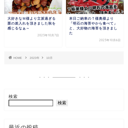
大好きなＭ様より
立派過ぎる
本日ご納車
のＴ様奥様より
栗の差入れを頂きました
秋を
「明石の海苔やから食べて
」
感じるなぁ～
と、大好物の海苔を頂きまし
た
2023年10月7日
2023年10月6日
HOME
2023年
10月
検索
検索
最近の投稿