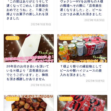
「この前はありがとう
そして
ヴォクシーHVをお待ちのＡ様
遅くなってごめん！店長就任
の職場へ
その際に「店長就任
おめでとうね
」と、Ｔ様ご夫
遅くなりました
」と、ビール
婦よりお菓子の差し入れを頂
とおつまみ
差入れ頂きました
きました
2023年10月30日
2023年10月30日
よもやま話
よもやま話
20年目のお付き合いを頂いて
Ｔ様より祭りの縁起物として
いる
Ｈ様より「店長就任おめ
ビールや酎ハイ
ジュースの差
でとうございます
」と、御祝
入れを頂きました
を頂き感謝しかありません
2023年10月9日
2023年10月26日
よもやま話
よもやま話