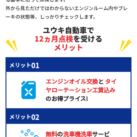
外から見ただけではわからないエンジンルーム内やブレ
ーキの状態等、しっかりチェックします。
ユウキ自動車で
12ヵ月点検
を受ける
メリット
01
メリット
エンジンオイル交換
と
タイ
ヤローテーション
工賃込み
の
お得プライス!
02
メリット
無料
の
洗車機洗車
サービ