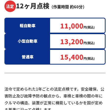
12ヶ月点検
法定
（作業時間 約60分）
11,000
軽⾃動⾞
円(税込)
13,200
小型自動車
円(税込)
15,400
普通車
円(税込)
法令で定められた1年ごとの法定点検です。安全確保、公
害防止及び故障予防の観点から、車検と車検の間の年に
クルマの構造、装置が正常に機能しているかを国が定め
る基準に沿って点検します。