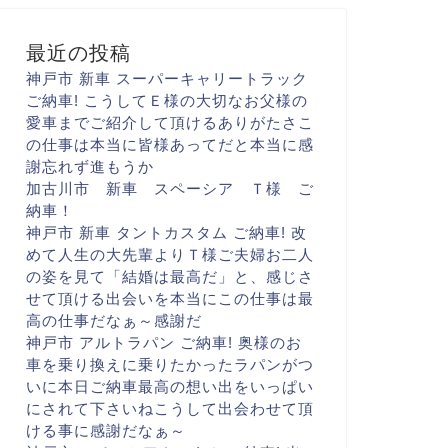
最近の投稿
神戸市 新車 スーパーキャリートラック
ご納車! こうして
Ｅ様の大切な
お父様の
愛車まで
ご紹介して頂けるありがたさ
こ
の仕事は本当に
皆様あってだと
本当に感
謝忘れず進もうか
加古川市 新車 スペーシア Ｔ様 ご
納車！
神戸市 新車 タントカスタム ご納車! 改
めて人生の大先輩より
Ｔ様ご夫婦お二人
の姿を見て
「結婚は最高だ
」と、感じさ
せて頂ける出会いを
本当にこの仕事は最
高の仕事だなぁ～
感謝だ
神戸市 アルトラパン ご納車! 奥様のお
車を乗り換えに
乗りたかったラパンがつ
いに
本日ご納車
最高の想い出をいっぱい
に
されて下さいね
こうして出会わせて頂
ける事に
感謝だなぁ～