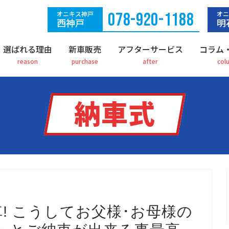
オニキス神戸
078-920-1188
オニ
西神戸
明
選ばれる理由
新車販売
アフターサービス
コラム
納車式
車! こうしてお父様･お母様の