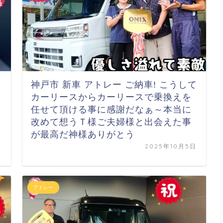
神戸市 新車 アトレー ご納車! こうして
カーリースから
カーリースで乗換えを
任せて頂ける事に
感謝だなぁ～
本当に
改めて想う
Ｔ様ご夫婦様と出会えた事
が最高だ
神様ありがとう
日
2025年10月5日
アトレー