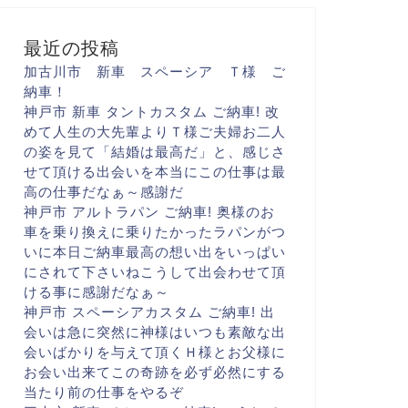
最近の投稿
加古川市 新車 スペーシア Ｔ様 ご
納車！
神戸市 新車 タントカスタム ご納車! 改
めて人生の大先輩より
Ｔ様ご夫婦お二人
の姿を見て
「結婚は最高だ
」と、感じさ
せて頂ける出会いを
本当にこの仕事は最
高の仕事だなぁ～
感謝だ
神戸市 アルトラパン ご納車! 奥様のお
車を乗り換えに
乗りたかったラパンがつ
いに
本日ご納車
最高の想い出をいっぱい
に
されて下さいね
こうして出会わせて頂
ける事に
感謝だなぁ～
神戸市 スペーシアカスタム ご納車! 出
会いは急に
突然に
神様はいつも素敵な出
会いばかりを与えて頂く
Ｈ様とお父様に
お会い出来て
この奇跡を必ず
必然にする
当たり前の仕事を
やるぞ