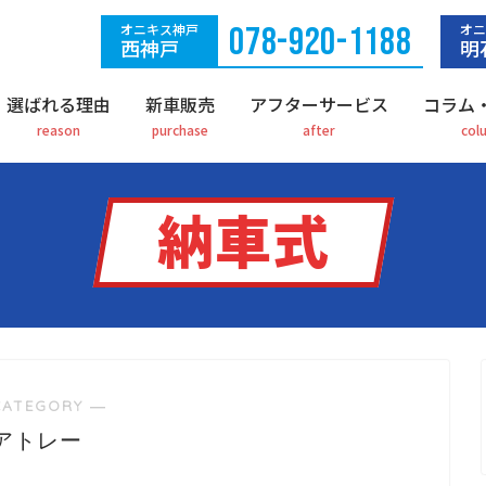
オニキス神戸
078-920-1188
オニ
西神戸
明
選ばれる理由
新車販売
アフターサービス
コラム
納車式
CATEGORY ―
アトレー