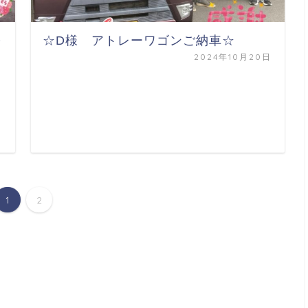
～
☆D様 アトレーワゴンご納車☆
2024年10月20日
日
1
2