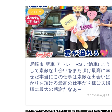
アトレー
尼崎市 新車 アトレーRS ご納車! こう
して素敵な出会いを
また頂け最高に幸
せだ
本当にこの仕事は素敵な出会いば
かりを頂ける
最高の仕事だ
Ｋ様ご夫婦
様に最大の感謝だなぁ～
2026年6月21