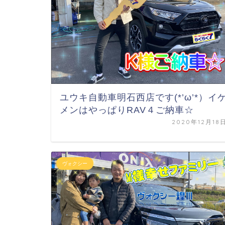
ユウキ自動車明石西店です(*’ω’*）イ
メンはやっぱりRAV４ご納車☆
2020年12月18
ヴォクシー