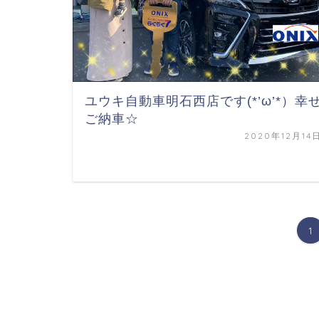
ユウキ自動車明石西店です(*’ω’*）幸
ご納車☆
2020年12月14
1