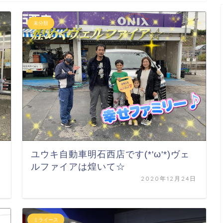
未分類
ユウキ自動車明石西店です(*'ω'*)ヴェ
ルファイアは煌いて☆
日
2020年12月24日
ミライース