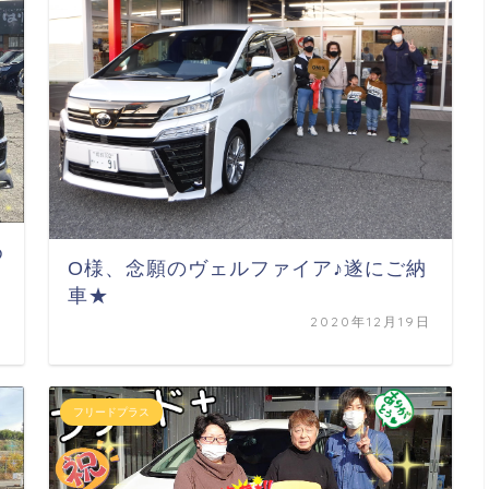
め
O様、念願のヴェルファイア♪遂にご納
車★
日
2020年12月19日
フリードプラス