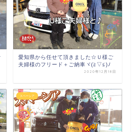
ケ
愛知県から任せて頂きました☆Ｕ様ご
夫婦様のフリード＋ご納車ヾ(≧▽≦)ﾉ
日
2020年12月18日
スペーシア