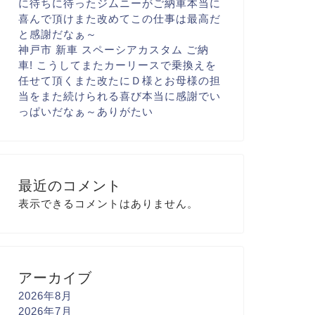
に
待ちに待ったジムニーがご納車
本当に
喜んで頂け
また改めてこの仕事は最高だ
と
感謝だなぁ～
神戸市 新車 スペーシアカスタム ご納
車! こうしてまた
カーリースで乗換えを
任せて頂く
また改たに
Ｄ様とお母様の担
当をまた続けられる喜び
本当に感謝でい
っぱいだなぁ～
ありがたい
最近のコメント
表示できるコメントはありません。
アーカイブ
2026年8月
2026年7月