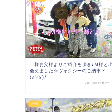
Ｔ様お父様よりご紹介を頂き♪Ｍ様と
会えました☆ヴォクシーのご納車ヾ
(≧▽≦)ﾉ
2020年12月22
未分類