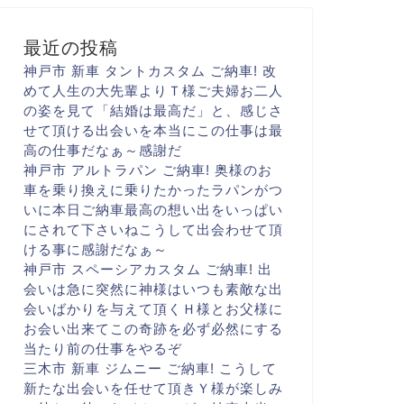
最近の投稿
神戸市 新車 タントカスタム ご納車! 改
めて人生の大先輩より
Ｔ様ご夫婦お二人
の姿を見て
「結婚は最高だ
」と、感じさ
せて頂ける出会いを
本当にこの仕事は最
高の仕事だなぁ～
感謝だ
神戸市 アルトラパン ご納車! 奥様のお
車を乗り換えに
乗りたかったラパンがつ
いに
本日ご納車
最高の想い出をいっぱい
に
されて下さいね
こうして出会わせて頂
ける事に
感謝だなぁ～
神戸市 スペーシアカスタム ご納車! 出
会いは急に
突然に
神様はいつも素敵な出
会いばかりを与えて頂く
Ｈ様とお父様に
お会い出来て
この奇跡を必ず
必然にする
当たり前の仕事を
やるぞ
三木市 新車 ジムニー ご納車! こうして
新たな出会いを
任せて頂き
Ｙ様が楽しみ