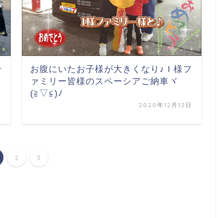
せ
お腹にいたお子様が大きくなり♪Ｉ様フ
ァミリー皆様のスペーシアご納車ヾ
(≧▽≦)ﾉ
日
2020年12月12日
2
3