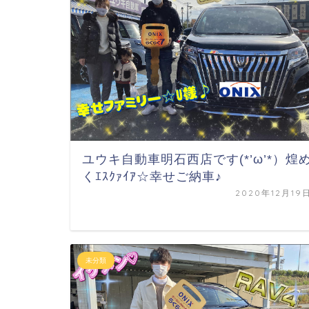
ユウキ自動車明石西店です(*’ω’*）煌
くｴｽｸｧｲｱ☆幸せご納車♪
2020年12月19
未分類