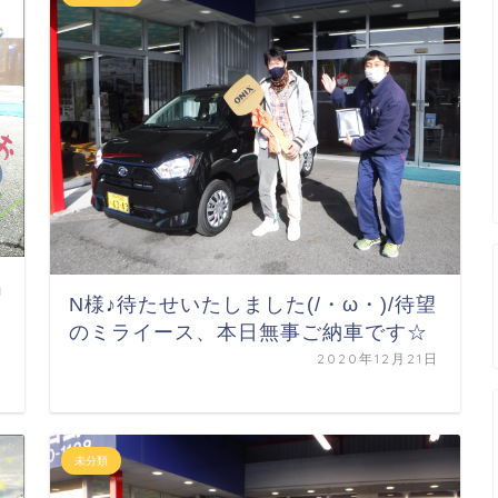
出
N様♪待たせいたしました(/・ω・)/待望
のミライース、本日無事ご納車です☆
2020年12月21日
日
未分類