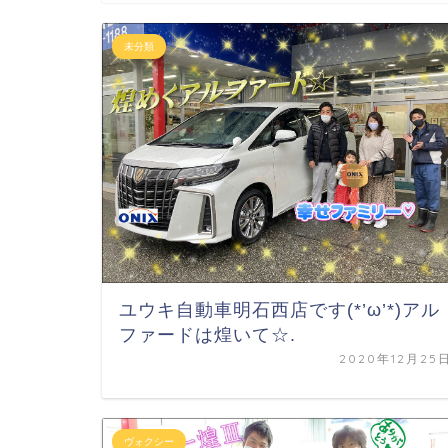
未分類
ユウキ自動車明石西店です(*’ω’*)アル
ファードは煌いて☆.
2020年12月25
ヴォクシー