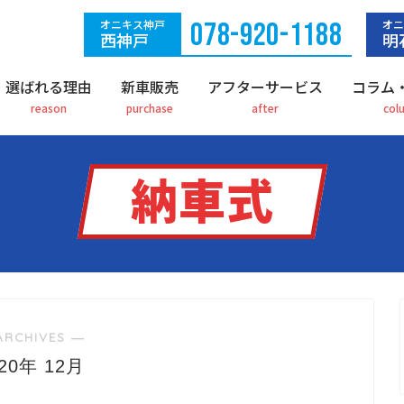
オニキス神戸
078-920-1188
オニ
西神戸
明
選ばれる理由
新車販売
アフターサービス
コラム
納車式
ARCHIVES ―
020年 12月