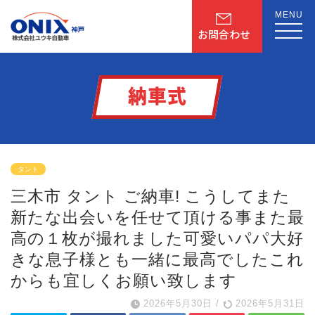
MENU
お問合わせ
納車式
タント
三木市 タント ご納車! こうしてまた
新たな出会いを
任せて頂ける事
また最
高の１枚が撮れました
可愛いパパ大好
きな息子様とも
一緒に最高でした
これ
からも宜しくお願い致します
2026年5月30日
/
2026年5月31日