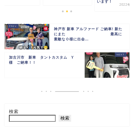
います！
2022年4
神戸市 新車 アルファード ご納車! 新た
にまた
最高に
素敵なＯ様に出会...
加古川市 新車 タントカスタム Y
様 ご納車！！
検索
検索