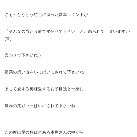
さぁ～
とうとう待ちに待った愛車：タントが
「そんなの
当たり前です
任せて下さい
」と、怒られてしまいますが
(笑)
言わせて下さい(笑)
最高の想い出をいっぱいに
されて下さいね
そして愛する奥様
愛するお子様達
と一緒に
最高の笑顔いっぱいに
されて下さいね
この度は星の数ほどある車屋さんの中から