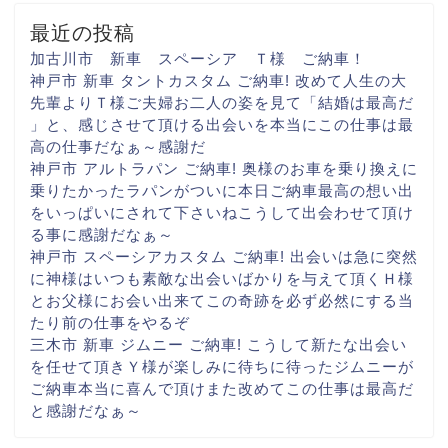
最近の投稿
加古川市 新車 スペーシア Ｔ様 ご納車！
神戸市 新車 タントカスタム ご納車! 改めて人生の大
先輩より
Ｔ様ご夫婦お二人の姿を見て
「結婚は最高だ
」と、感じさせて頂ける出会いを
本当にこの仕事は最
高の仕事だなぁ～
感謝だ
神戸市 アルトラパン ご納車! 奥様のお車を乗り換えに
乗りたかったラパンがついに
本日ご納車
最高の想い出
をいっぱいに
されて下さいね
こうして出会わせて頂け
る事に
感謝だなぁ～
神戸市 スペーシアカスタム ご納車! 出会いは急に
突然
に
神様はいつも素敵な出会いばかりを与えて頂く
Ｈ様
とお父様にお会い出来て
この奇跡を必ず
必然にする当
たり前の仕事を
やるぞ
三木市 新車 ジムニー ご納車! こうして新たな出会い
を
任せて頂き
Ｙ様が楽しみに
待ちに待ったジムニーが
ご納車
本当に喜んで頂け
また改めてこの仕事は最高だ
と
感謝だなぁ～