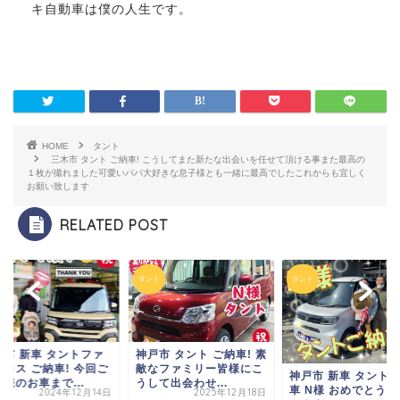
キ自動車は僕の人生です。
HOME
タント
三木市 タント ご納車! こうしてまた新たな出会いを
任せて頂ける事
また最高の
１枚が撮れました
可愛いパパ大好きな息子様とも
一緒に最高でした
これからも宜しく
お願い致します
RELATED POST
ト
タント
タント
塚市 新車 タントファ
神戸市 タント ご納車! 素
クロス ご納車! 今回ご
敵なファミリー皆様に
こ
神戸市 新車 タント 
様のお車まで...
うして出会わせ...
車 N様 おめでとう
2024年12月14日
2025年12月18日