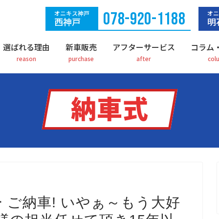
オニキス神戸
078-920-1188
オニ
西神戸
明
選ばれる理由
新車販売
アフターサービス
コラム
納車式
 ご納車! いやぁ～
もう大好