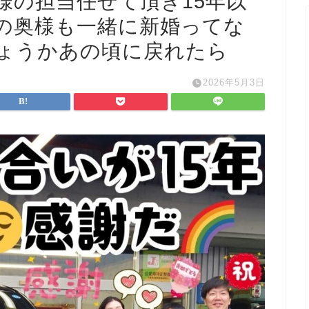
様の担当
任せて頂き15年以
の奥様も一緒に
新婚ってな
ょうか
あの頃に戻れたら
2026年5月3日