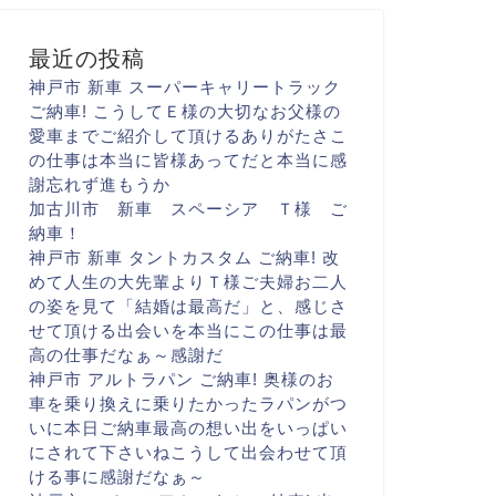
最近の投稿
神戸市 新車 スーパーキャリートラック
ご納車! こうして
Ｅ様の大切な
お父様の
愛車まで
ご紹介して頂けるありがたさ
こ
の仕事は本当に
皆様あってだと
本当に感
謝忘れず進もうか
加古川市 新車 スペーシア Ｔ様 ご
納車！
神戸市 新車 タントカスタム ご納車! 改
めて人生の大先輩より
Ｔ様ご夫婦お二人
の姿を見て
「結婚は最高だ
」と、感じさ
せて頂ける出会いを
本当にこの仕事は最
高の仕事だなぁ～
感謝だ
神戸市 アルトラパン ご納車! 奥様のお
車を乗り換えに
乗りたかったラパンがつ
いに
本日ご納車
最高の想い出をいっぱい
に
されて下さいね
こうして出会わせて頂
ける事に
感謝だなぁ～