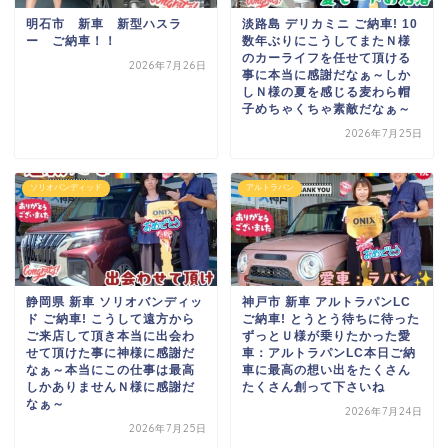
明石市 新車 新型ハスラ
淡路島 デリカミニ ご納車! 10
ー ご納車！！
数年ぶりに
こうしてまた
Ｎ様
のカーライフを任せて頂ける
2026年7月26日
事に
本当に感謝だなぁ～
しか
しＮ様の夏を感じる麦わら帽
子
めちゃくちゃ素敵だなぁ～
2026年7月25日
ソリオバンディッド
アルトラパン
静岡県 新車 ソリオバンディッ
神戸市 新車 アルトラパンLC
ド ご納車! こうして
遠方から
ご納車! とうとう待ちに待った
ご来店して頂き
本当に出会わ
ずっとＵ様が乗りたかった
愛
せて頂けた事に
神様に感謝だ
車：アルトラパンLC
本日ご納
なぁ～
本当にこの仕事は
最高
車に
最高の想い出を
たくさん
しかありません
Ｎ様に感謝だ
たくさん
創って下さいね
なぁ～
2026年7月24日
2026年7月25日