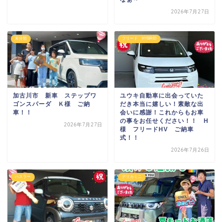
2026年7月27日
未分類
フリード HYBRID
加古川市 新車 ステップワ
ユウキ自動車に出会っていた
ゴンスパーダ Ｋ様 ご納
だき本当に嬉しい！素敵な出
車！！
会いに感謝！これからもお車
の事をお任せください！！ H
2026年7月27日
様 フリードHV ご納車
式！！
2026年7月26日
ハスラー
デリカミニ