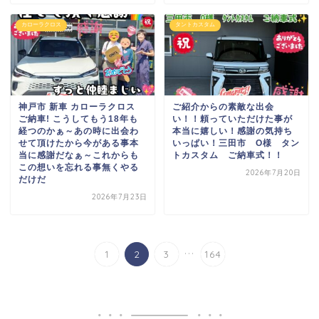
カローラクロス
タントカスタム
神戸市 新車 カローラクロス
ご紹介からの素敵な出会
ご納車! こうしてもう
18年も
い！！頼っていただけた事が
経つのかぁ～
あの時に出会わ
本当に嬉しい！感謝の気持ち
せて頂けたから
今がある事
本
いっぱい！三田市 O様 タン
当に感謝だなぁ～
これからも
トカスタム ご納車式！！
この想いを忘れる事無くやる
2026年7月20日
だけだ
2026年7月23日
...
1
2
3
164