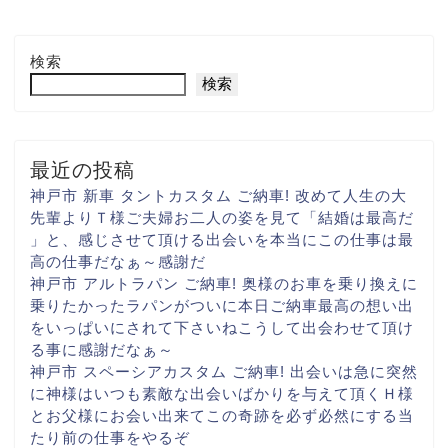
検索
検索
最近の投稿
神戸市 新車 タントカスタム ご納車! 改めて人生の大
先輩より
Ｔ様ご夫婦お二人の姿を見て
「結婚は最高だ
」と、感じさせて頂ける出会いを
本当にこの仕事は最
高の仕事だなぁ～
感謝だ
神戸市 アルトラパン ご納車! 奥様のお車を乗り換えに
乗りたかったラパンがついに
本日ご納車
最高の想い出
をいっぱいに
されて下さいね
こうして出会わせて頂け
る事に
感謝だなぁ～
神戸市 スペーシアカスタム ご納車! 出会いは急に
突然
に
神様はいつも素敵な出会いばかりを与えて頂く
Ｈ様
とお父様にお会い出来て
この奇跡を必ず
必然にする当
たり前の仕事を
やるぞ