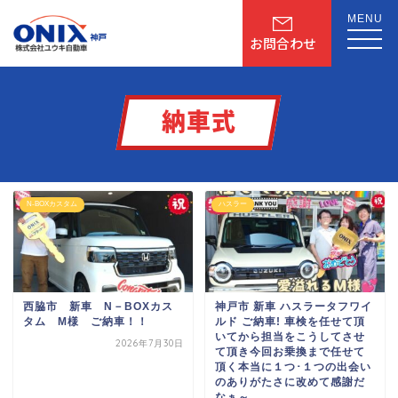
MENU
お問合わせ
納車式
N-BOXカスタム
ハスラー
西脇市 新車 N－BOXカス
神戸市 新車 ハスラータフワイ
タム M様 ご納車！！
ルド ご納車! 車検を任せて頂
いてから
担当をこうしてさせ
2026年7月30日
て頂き
今回お乗換まで任せて
頂く
本当に１つ･１つの出会い
のありがたさに
改めて感謝だ
なぁ～