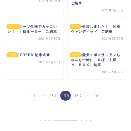
2021年5月31日
ご納車
2021年5月30日
ＧＲスポーツ仕様でカッコい
お待たせ致しました！ Ｎ様
ルーミー
未分類
い！ Ｉ様ルーミー ご納車
ヴァンディッド ご納車
2021年5月30日
2021年5月30日
◆Ｈ様 FREED 納車式◆
可愛い愛犬：ポメラニアンち
未分類
未分類
ゃんも一緒に、Ｋ様ご夫婦
2021年5月30日
Ｎ－ＢＯＸご納車
2021年5月29日
...
...
1
137
138
139
164