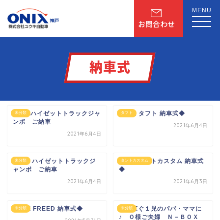
MENU
お問合わせ
納車式
N様 ハイゼットトラックジャ
◆K様 タフト 納車式◆
未分類
タフト
ンボ ご納車
2021年6月4日
2021年6月4日
Ｕ様 ハイゼットトラックジ
◆S様 タントカスタム 納車式
未分類
タントカスタム
ャンボ ご納車
◆
2021年6月4日
2021年6月3日
◆M様 FREED 納車式◆
もう直ぐ１児のパパ・ママに
未分類
未分類
♪ Ｏ様ご夫婦 Ｎ－ＢＯＸ