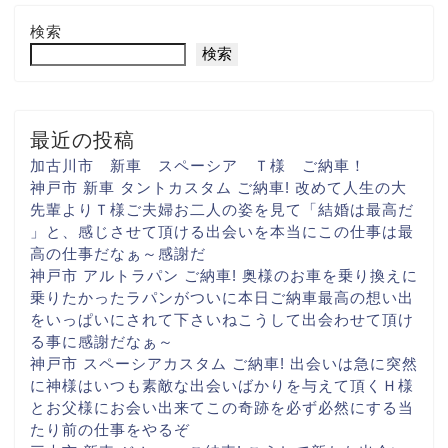
検索
検索
最近の投稿
加古川市 新車 スペーシア Ｔ様 ご納車！
神戸市 新車 タントカスタム ご納車! 改めて人生の大
先輩より
Ｔ様ご夫婦お二人の姿を見て
「結婚は最高だ
」と、感じさせて頂ける出会いを
本当にこの仕事は最
高の仕事だなぁ～
感謝だ
神戸市 アルトラパン ご納車! 奥様のお車を乗り換えに
乗りたかったラパンがついに
本日ご納車
最高の想い出
をいっぱいに
されて下さいね
こうして出会わせて頂け
る事に
感謝だなぁ～
神戸市 スペーシアカスタム ご納車! 出会いは急に
突然
に
神様はいつも素敵な出会いばかりを与えて頂く
Ｈ様
とお父様にお会い出来て
この奇跡を必ず
必然にする当
たり前の仕事を
やるぞ