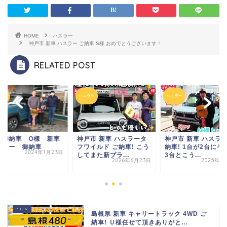
HOME
ハスラー
神戸市 新車 ハスラー ご納車 S様 おめでとうございます！
RELATED POST
ラー
ハスラー
ハスラー
☆御納車 O様 新車
神戸市 新車 ハスラータ
神戸市 新車 ハスラー
スラー 御納車
フワイルド ご納車! こう
納車! 1台が2台に
そ
2024年1月23日
してまた
新プラ...
3台と
こう...
2026年6月23日
2025年1
島根県 新車 キャリートラック 4WD ご
納車! Ｕ様任せて頂きありがと...