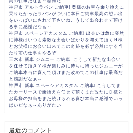
高の仕事だなぁ～
感謝だ
神戸市 アルトラパン ご納車! 奥様のお車を乗り換えに
乗りたかったラパンがついに
本日ご納車
最高の想い出
をいっぱいに
されて下さいね
こうして出会わせて頂け
る事に
感謝だなぁ～
神戸市 スペーシアカスタム ご納車! 出会いは急に
突然
に
神様はいつも素敵な出会いばかりを与えて頂く
Ｈ様
とお父様にお会い出来て
この奇跡を必ず
必然にする当
たり前の仕事を
やるぞ
三木市 新車 ジムニー ご納車! こうして新たな出会い
を
任せて頂き
Ｙ様が楽しみに
待ちに待ったジムニーが
ご納車
本当に喜んで頂け
また改めてこの仕事は最高だ
と
感謝だなぁ～
神戸市 新車 スペーシアカスタム ご納車! こうしてま
た
カーリースで乗換えを任せて頂く
また改たに
Ｄ様と
お母様の担当をまた続けられる喜び
本当に感謝でいっ
ぱいだなぁ～
ありがたい
最近のコメント