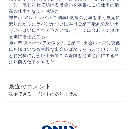
」と、感じさせて頂ける出会いを
本当にこの仕事は最
高の仕事だなぁ～
感謝だ
神戸市 アルトラパン ご納車! 奥様のお車を乗り換えに
乗りたかったラパンがついに
本日ご納車
最高の想い出
をいっぱいに
されて下さいね
こうして出会わせて頂け
る事に
感謝だなぁ～
神戸市 スペーシアカスタム ご納車! 出会いは急に
突然
に
神様はいつも素敵な出会いばかりを与えて頂く
Ｈ様
とお父様にお会い出来て
この奇跡を必ず
必然にする当
たり前の仕事を
やるぞ
最近のコメント
表示できるコメントはありません。