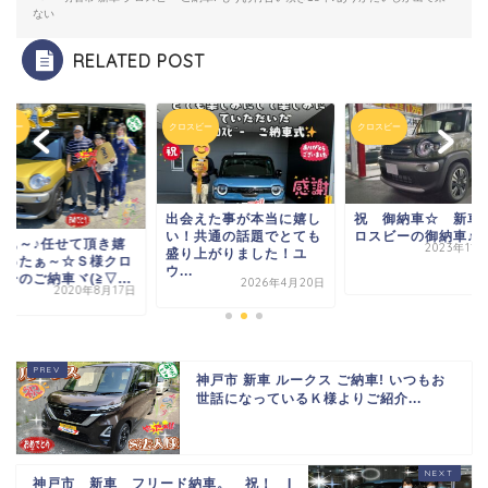
ない
RELATED POST
スビー
クロスビー
クロスビー
出会えた事が本当に嬉し
祝 御納車☆ 新車
い！共通の話題でとても
ロスビーの御納車♪
やぁ～♪任せて頂き嬉
2023年11
盛り上がりました！ユ
かったぁ～☆Ｓ様クロ
ウ...
ーのご納車ヾ(≧▽...
2026年4月20日
2020年8月17日
神戸市 新車 ルークス ご納車! いつもお
世話になっているＫ様よりご紹介...
神戸市 新車 フリード納車。 祝！ I