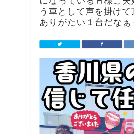
になっている
Ｈ様ご夫
う車として
声を掛けて
ありがたい１台だなぁ