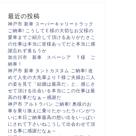
最近の投稿
神戸市 新車 スーパーキャリートラック
ご納車! こうして
Ｅ様の大切な
お父様の
愛車まで
ご紹介して頂けるありがたさ
こ
の仕事は本当に
皆様あってだと
本当に感
謝忘れず進もうか
加古川市 新車 スペーシア Ｔ様 ご
納車！
神戸市 新車 タントカスタム ご納車! 改
めて人生の大先輩より
Ｔ様ご夫婦お二人
の姿を見て
「結婚は最高だ
」と、感じさ
せて頂ける出会いを
本当にこの仕事は最
高の仕事だなぁ～
感謝だ
神戸市 アルトラパン ご納車! 奥様のお
車を乗り換えに
乗りたかったラパンがつ
いに
本日ご納車
最高の想い出をいっぱい
に
されて下さいね
こうして出会わせて頂
ける事に
感謝だなぁ～