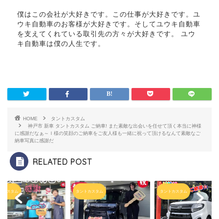
僕はこの会社が大好きです。この仕事が大好きです。ユ
ウキ自動車のお客様が大好きです。そしてユウキ自動車
を支えてくれている取引先の方々が大好きです。 ユウ
キ自動車は僕の人生です。
HOME
タントカスタム
神戸市 新車 タントカスタム ご納車! また素敵な出会いを任せて頂く
本当に神様
に感謝だなぁ～
Ｉ様の笑顔のご納車を
ご友人様も一緒に祝って頂けるなんて
素敵なご
納車写真に感謝だ
RELATED POST
トカスタム
タントカスタム
タントカスタム