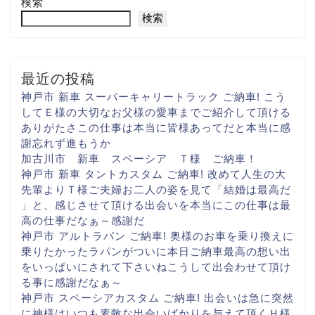
検索
検索
最近の投稿
神戸市 新車 スーパーキャリートラック ご納車! こう
して
Ｅ様の大切な
お父様の愛車まで
ご紹介して頂ける
ありがたさ
この仕事は本当に
皆様あってだと
本当に感
謝忘れず進もうか
加古川市 新車 スペーシア Ｔ様 ご納車！
神戸市 新車 タントカスタム ご納車! 改めて人生の大
先輩より
Ｔ様ご夫婦お二人の姿を見て
「結婚は最高だ
」と、感じさせて頂ける出会いを
本当にこの仕事は最
高の仕事だなぁ～
感謝だ
神戸市 アルトラパン ご納車! 奥様のお車を乗り換えに
乗りたかったラパンがついに
本日ご納車
最高の想い出
をいっぱいに
されて下さいね
こうして出会わせて頂け
る事に
感謝だなぁ～
神戸市 スペーシアカスタム ご納車! 出会いは急に
突然
に
神様はいつも素敵な出会いばかりを与えて頂く
Ｈ様