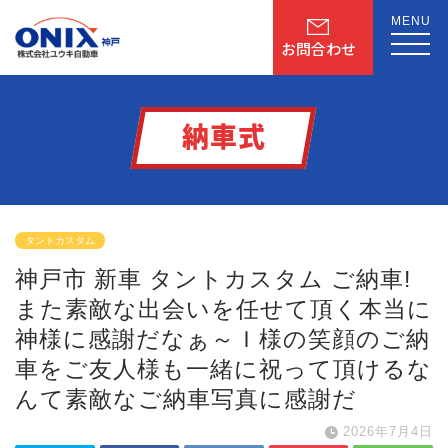
MENU
お問合わせ
納車式
タントカスタム
神戸市 新車 タントカスタム ご納車!
また素敵な出会いを任せて頂く
本当に
神様に感謝だなぁ～
Ｉ様の笑顔のご納
車を
ご友人様も一緒に祝って頂けるな
んて
素敵なご納車写真に感謝だ
2026年7月4日