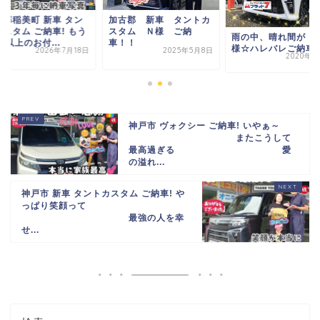
古郡稲美町 新車 タン
加古郡 新車 タントカ
カスタム ご納車! もう
スタム Ｎ様 ご納
雨の中、晴れ間が！
年以上のお付...
車！！
様☆ハレバレご納車
2026年7月18日
2025年5月8日
2020年7
神戸市 ヴォクシー ご納車! いやぁ～
またこうして
最高過ぎる
愛
の溢れ...
神戸市 新車 タントカスタム ご納車! や
っぱり笑顔って
最強の人を幸
せ...