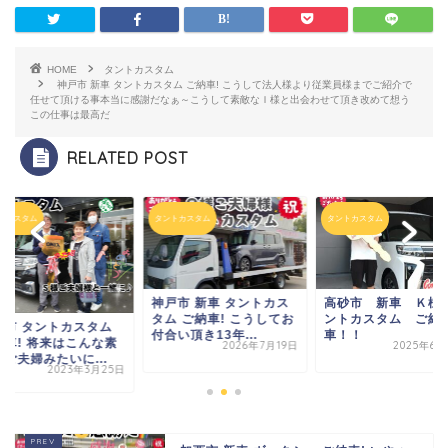
HOME
タントカスタム
神戸市 新車 タントカスタム ご納車! こうして法人様より
従業員様までご紹介で
任せて頂ける事
本当に感謝だなぁ～
こうして素敵なＩ様と出会わせて頂き
改めて想う
この仕事は最高だ
RELATED POST
トカスタム
タントカスタム
タントカスタム
神戸市 新車 タントカス
高砂市 新車 Ｋ様
タム ご納車! こうしてお
ントカスタム ご納
石市 タントカスタム
付合い頂き13年...
車！！
納車! 将来はこんな素
2026年7月19日
2025年6月
ご夫婦みたいに...
2023年3月25日