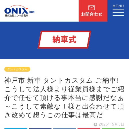
MENU
お問合わせ
納車式
タントカスタム
神戸市 新車 タントカスタム ご納車!
こうして法人様より
従業員様までご紹
介で
任せて頂ける事
本当に感謝だなぁ
～
こうして素敵なＩ様と出会わせて頂
き
改めて想う
この仕事は最高だ
2026年5月3日