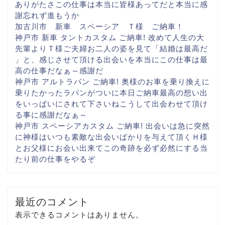
ありがたさ
この仕事は本当に
皆様あってだと
本当に感
謝忘れず進もうか
加古川市 新車 スペーシア Ｔ様 ご納車！
神戸市 新車 タントカスタム ご納車! 改めて人生の大
先輩より
Ｔ様ご夫婦お二人の姿を見て
「結婚は最高だ
」と、感じさせて頂ける出会いを
本当にこの仕事は最
高の仕事だなぁ～
感謝だ
神戸市 アルトラパン ご納車! 奥様のお車を乗り換えに
乗りたかったラパンがついに
本日ご納車
最高の想い出
をいっぱいに
されて下さいね
こうして出会わせて頂け
る事に
感謝だなぁ～
神戸市 スペーシアカスタム ご納車! 出会いは急に
突然
に
神様はいつも素敵な出会いばかりを与えて頂く
Ｈ様
とお父様にお会い出来て
この奇跡を必ず
必然にする当
たり前の仕事を
やるぞ
最近のコメント
表示できるコメントはありません。