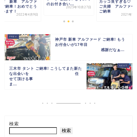
路市 新車 アルファ
カッコ良すぎる♡ 
のお付き合い
...
ドご納車！おめでとう
ご夫婦 アルファ
2023年10月27日
ざいます！
ご納車
2022年4月9日
2021年1
神戸市 新車 アルファード ご納車! もう
お付合いが17年目
感謝だなぁ...
三木市 タント ご納車! こうしてまた新た
な出会いを
任
せて頂ける事
ま...
検索
検索