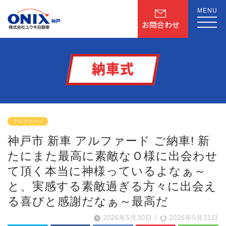
MENU
お問合わせ
納車式
アルファード
神戸市 新車 アルファード ご納車! 新
たにまた
最高に素敵なＯ様に出会わせ
て頂く
本当に神様っているよなぁ～
と、実感する素敵過ぎる方々に出会え
る喜びと感謝だなぁ～
最高だ
2026年5月30日
/
2026年5月31日