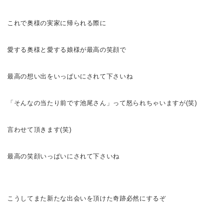
これで奥様の実家に帰られる際に
愛する奥様
と愛する娘様
が最高の笑顔で
最高の想い出をいっぱいに
されて下さいね
「そんなの当たり前です
池尾さん
」って怒られちゃいますが(笑)
言わせて頂きます(笑)
最高の笑顔いっぱいに
されて下さいね
こうしてまた新たな出会いを頂けた奇跡
必然にするぞ