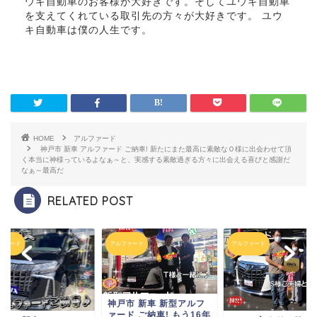
ウキ自動車のお客様が大好きです。そしてユウキ自動車
を支えてくれている取引先の方々が大好きです。 ユウ
キ自動車は僕の人生です。
HOME
アルファード
神戸市 新車 アルファード ご納車! 新たにまた
最高に素敵なＯ様に出会わせて頂
く
本当に神様っているよなぁ～
と、実感する素敵過ぎる方々に出会える喜びと感謝だ
なぁ～
最高だ
RELATED POST
ファード
アルファード
アルファード
神戸市 新車 新型アルフ
ァード ご納車! もう16年