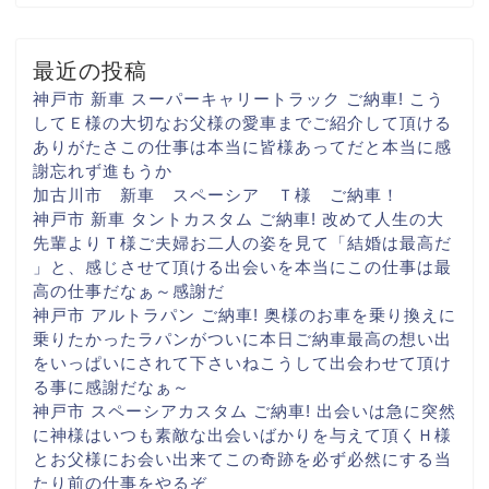
最近の投稿
神戸市 新車 スーパーキャリートラック ご納車! こう
して
Ｅ様の大切な
お父様の愛車まで
ご紹介して頂ける
ありがたさ
この仕事は本当に
皆様あってだと
本当に感
謝忘れず進もうか
加古川市 新車 スペーシア Ｔ様 ご納車！
神戸市 新車 タントカスタム ご納車! 改めて人生の大
先輩より
Ｔ様ご夫婦お二人の姿を見て
「結婚は最高だ
」と、感じさせて頂ける出会いを
本当にこの仕事は最
高の仕事だなぁ～
感謝だ
神戸市 アルトラパン ご納車! 奥様のお車を乗り換えに
乗りたかったラパンがついに
本日ご納車
最高の想い出
をいっぱいに
されて下さいね
こうして出会わせて頂け
る事に
感謝だなぁ～
神戸市 スペーシアカスタム ご納車! 出会いは急に
突然
に
神様はいつも素敵な出会いばかりを与えて頂く
Ｈ様
とお父様にお会い出来て
この奇跡を必ず
必然にする当
たり前の仕事を
やるぞ