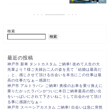
検索
検索
最近の投稿
神戸市 新車 タントカスタム ご納車! 改めて人生の大
先輩より
Ｔ様ご夫婦お二人の姿を見て
「結婚は最高だ
」と、感じさせて頂ける出会いを
本当にこの仕事は最
高の仕事だなぁ～
感謝だ
神戸市 アルトラパン ご納車! 奥様のお車を乗り換えに
乗りたかったラパンがついに
本日ご納車
最高の想い出
をいっぱいに
されて下さいね
こうして出会わせて頂け
る事に
感謝だなぁ～
神戸市 スペーシアカスタム ご納車! 出会いは急に
突然