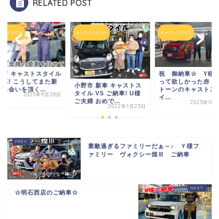
RELATED POST
ストスタイル
キャストスタイル
キャストスタイル
石市 キャストスタイル
祝 御納車☆ Y様
納車! こうしてまた新
って欲しかった赤・
小野市 新車 キャストス
出会いを頂く...
トーンのキャストス
タイル VS ご納車! U様
2025年9月28日
イ...
ご夫婦 おめで...
2023年10
2022年1月23日
素敵過ぎるファミリーだぁ～♪ Ｙ様フ
ァミリー ヴォクシー煌Ⅲ ご納車
☆明石西店のご納車☆