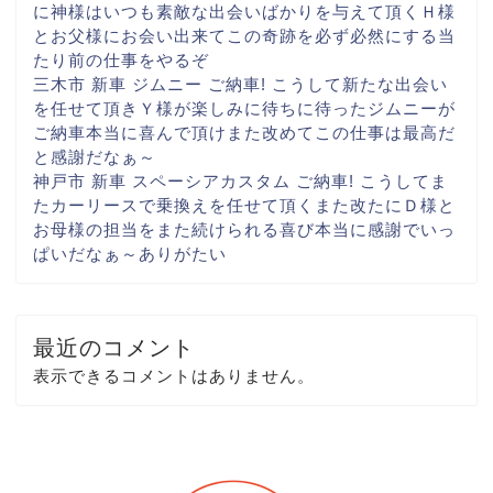
に
神様はいつも素敵な出会いばかりを与えて頂く
Ｈ様
とお父様にお会い出来て
この奇跡を必ず
必然にする当
たり前の仕事を
やるぞ
三木市 新車 ジムニー ご納車! こうして新たな出会い
を
任せて頂き
Ｙ様が楽しみに
待ちに待ったジムニーが
ご納車
本当に喜んで頂け
また改めてこの仕事は最高だ
と
感謝だなぁ～
神戸市 新車 スペーシアカスタム ご納車! こうしてま
た
カーリースで乗換えを任せて頂く
また改たに
Ｄ様と
お母様の担当をまた続けられる喜び
本当に感謝でいっ
ぱいだなぁ～
ありがたい
最近のコメント
表示できるコメントはありません。