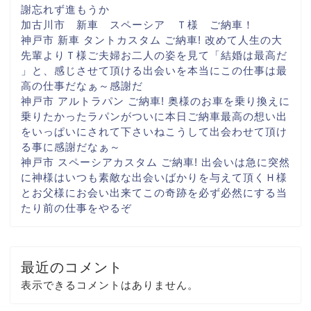
謝忘れず進もうか
加古川市 新車 スペーシア Ｔ様 ご納車！
神戸市 新車 タントカスタム ご納車! 改めて人生の大
先輩より
Ｔ様ご夫婦お二人の姿を見て
「結婚は最高だ
」と、感じさせて頂ける出会いを
本当にこの仕事は最
高の仕事だなぁ～
感謝だ
神戸市 アルトラパン ご納車! 奥様のお車を乗り換えに
乗りたかったラパンがついに
本日ご納車
最高の想い出
をいっぱいに
されて下さいね
こうして出会わせて頂け
る事に
感謝だなぁ～
神戸市 スペーシアカスタム ご納車! 出会いは急に
突然
に
神様はいつも素敵な出会いばかりを与えて頂く
Ｈ様
とお父様にお会い出来て
この奇跡を必ず
必然にする当
たり前の仕事を
やるぞ
最近のコメント
表示できるコメントはありません。