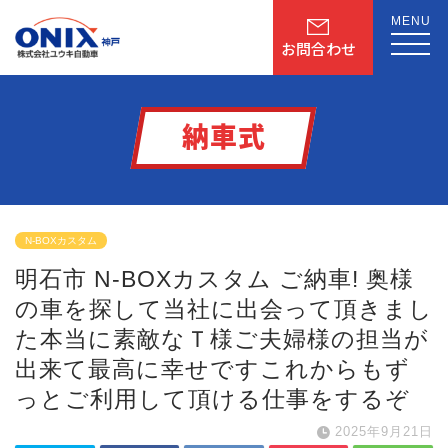
MENU
お問合わせ
納車式
N-BOXカスタム
明石市 N-BOXカスタム ご納車! 奥様
の車を探して
当社に出会って頂きまし
た
本当に素敵なＴ様ご夫婦様の担当が
出来て
最高に幸せです
これからもず
っとご利用して頂ける仕事をするぞ
2025年9月21日