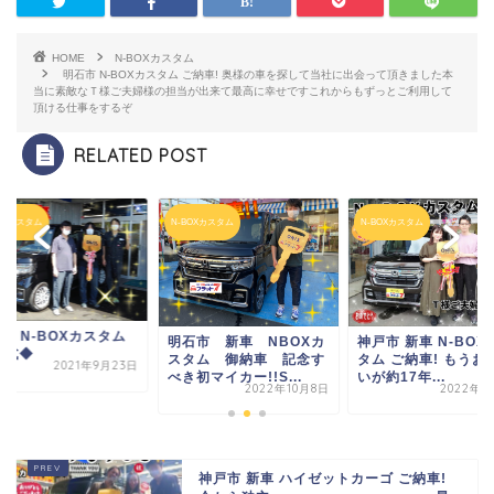
HOME
N-BOXカスタム
明石市 N-BOXカスタム ご納車! 奥様の車を探して
当社に出会って頂きました
本
当に素敵なＴ様ご夫婦様の担当が出来て
最高に幸せです
これからもずっとご利用して
頂ける仕事をするぞ
RELATED POST
BOXカスタム
N-BOXカスタム
N-BOXカスタム
様 N-BOXカスタム
神戸市 新車 N-BOX
明石市 新車 NBOXカ
車式◆
タム ご納車! もうお
スタム 御納車 記念す
2021年9月23日
いが約17年...
べき初マイカー!!S...
2022年6
2022年10月8日
神戸市 新車 ハイゼットカーゴ ご納車!