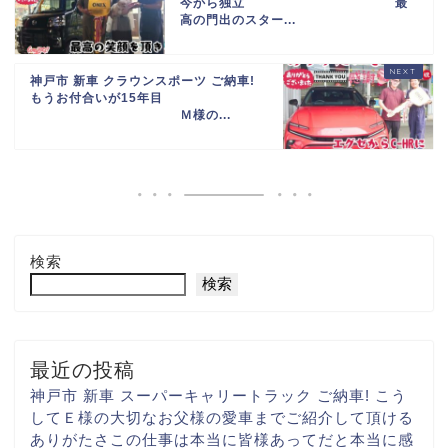
今から独立
最
高の門出のスター...
神戸市 新車 クラウンスポーツ ご納車!
もうお付合いが15年目
Ｍ様の...
検索
検索
最近の投稿
神戸市 新車 スーパーキャリートラック ご納車! こう
して
Ｅ様の大切な
お父様の愛車まで
ご紹介して頂ける
ありがたさ
この仕事は本当に
皆様あってだと
本当に感