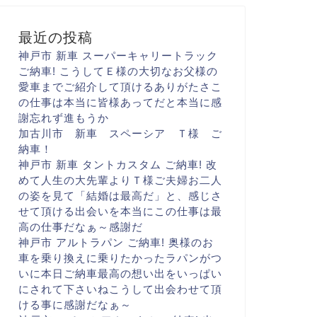
最近の投稿
神戸市 新車 スーパーキャリートラック
ご納車! こうして
Ｅ様の大切な
お父様の
愛車まで
ご紹介して頂けるありがたさ
こ
の仕事は本当に
皆様あってだと
本当に感
謝忘れず進もうか
加古川市 新車 スペーシア Ｔ様 ご
納車！
神戸市 新車 タントカスタム ご納車! 改
めて人生の大先輩より
Ｔ様ご夫婦お二人
の姿を見て
「結婚は最高だ
」と、感じさ
せて頂ける出会いを
本当にこの仕事は最
高の仕事だなぁ～
感謝だ
神戸市 アルトラパン ご納車! 奥様のお
車を乗り換えに
乗りたかったラパンがつ
いに
本日ご納車
最高の想い出をいっぱい
に
されて下さいね
こうして出会わせて頂
ける事に
感謝だなぁ～