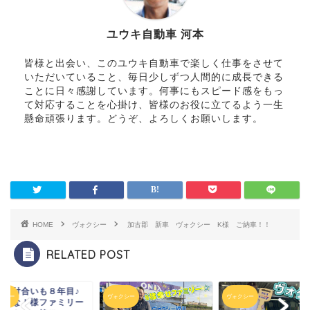
ユウキ自動車 河本
皆様と出会い、このユウキ自動車で楽しく仕事をさせて
いただいていること、毎日少しずつ人間的に成長できる
ことに日々感謝しています。何事にもスピード感をもっ
て対応することを心掛け、皆様のお役に立てるよう一生
懸命頑張ります。どうぞ、よろしくお願いします。
HOME
ヴォクシー
加古郡 新車 ヴォクシー K様 ご納車！！
RELATED POST
うお付合いも８年目♪
クシー
ヴォクシー
ヴォクシー
好きなＩ様ファミリー