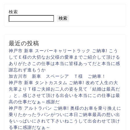
検索
検索
最近の投稿
神戸市 新車 スーパーキャリートラック ご納車! こう
して
Ｅ様の大切な
お父様の愛車まで
ご紹介して頂ける
ありがたさ
この仕事は本当に
皆様あってだと
本当に感
謝忘れず進もうか
加古川市 新車 スペーシア Ｔ様 ご納車！
神戸市 新車 タントカスタム ご納車! 改めて人生の大
先輩より
Ｔ様ご夫婦お二人の姿を見て
「結婚は最高だ
」と、感じさせて頂ける出会いを
本当にこの仕事は最
高の仕事だなぁ～
感謝だ
神戸市 アルトラパン ご納車! 奥様のお車を乗り換えに
乗りたかったラパンがついに
本日ご納車
最高の想い出
をいっぱいに
されて下さいね
こうして出会わせて頂け
る事に
感謝だなぁ～