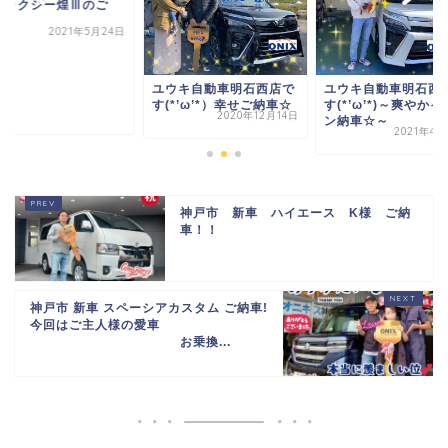
ヴォクシー煌Ⅲのご
.
2021年5月24日
ユウキ自動車明石西店で
ユウキ自動車明石西
す(*’ω’*）幸せご納車☆
す(*’ω’*)～爽やか
2020年12月14日
ン納車☆～
2021年4
神戸市 新車 ハイエース K様 ご納
車！！
神戸市 新車 スペーシアカスタム ご納車!
今回はご主人様の愛車
お乗換...