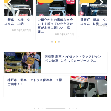
砂市 新車 Ｋ様 タ
ご紹介からの素敵な出会
播磨町 新車 タン
トカスタム ご納
い！！頼っていただけた
スタム N様 ご納
2025年10
！！
事が本当に嬉しい！感
2025年6月23日
謝...
2026年7月20日
明石市 新車 ハイゼットトラックジャン
ボ ご納車! こうしてカーリースで...
神戸市 新車 アトラス保冷車 Ｙ様
ご納車！！