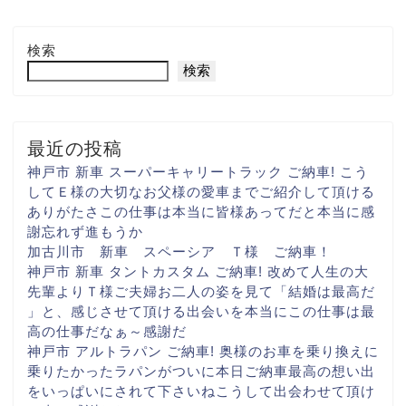
検索
検索
最近の投稿
神戸市 新車 スーパーキャリートラック ご納車! こう
して
Ｅ様の大切な
お父様の愛車まで
ご紹介して頂ける
ありがたさ
この仕事は本当に
皆様あってだと
本当に感
謝忘れず進もうか
加古川市 新車 スペーシア Ｔ様 ご納車！
神戸市 新車 タントカスタム ご納車! 改めて人生の大
先輩より
Ｔ様ご夫婦お二人の姿を見て
「結婚は最高だ
」と、感じさせて頂ける出会いを
本当にこの仕事は最
高の仕事だなぁ～
感謝だ
神戸市 アルトラパン ご納車! 奥様のお車を乗り換えに
乗りたかったラパンがついに
本日ご納車
最高の想い出
をいっぱいに
されて下さいね
こうして出会わせて頂け