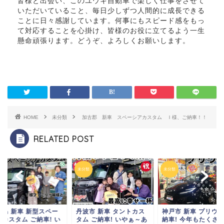
皆様と出会い、このユウキ自動車で楽しく仕事をさせて
いただいていること、毎日少しずつ人間的に成長できる
ことに日々感謝しています。何事にもスピード感をもっ
て対応することを心掛け、皆様のお役に立てるよう一生
懸命頑張ります。どうぞ、よろしくお願いします。
HOME
未分類
加古郡 新車 スペーシアカスタム Ｉ様、ご納車！！
RELATED POST
類
未分類
未分類
路島 新車 新型スペー
丹波市 新車 タントカス
神戸市 新車 プリウス
アカスタム ご納車! い
タム ご納車! いやぁ～
あ
納車! 今年もたくさ