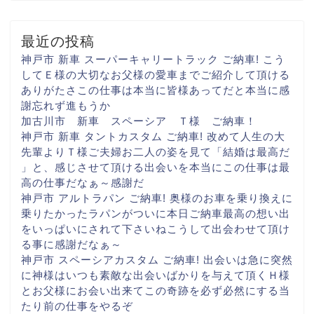
最近の投稿
神戸市 新車 スーパーキャリートラック ご納車! こう
して
Ｅ様の大切な
お父様の愛車まで
ご紹介して頂ける
ありがたさ
この仕事は本当に
皆様あってだと
本当に感
謝忘れず進もうか
加古川市 新車 スペーシア Ｔ様 ご納車！
神戸市 新車 タントカスタム ご納車! 改めて人生の大
先輩より
Ｔ様ご夫婦お二人の姿を見て
「結婚は最高だ
」と、感じさせて頂ける出会いを
本当にこの仕事は最
高の仕事だなぁ～
感謝だ
神戸市 アルトラパン ご納車! 奥様のお車を乗り換えに
乗りたかったラパンがついに
本日ご納車
最高の想い出
をいっぱいに
されて下さいね
こうして出会わせて頂け
る事に
感謝だなぁ～
神戸市 スペーシアカスタム ご納車! 出会いは急に
突然
に
神様はいつも素敵な出会いばかりを与えて頂く
Ｈ様
とお父様にお会い出来て
この奇跡を必ず
必然にする当
たり前の仕事を
やるぞ