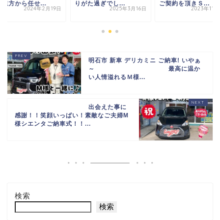
遠方から任せ...
りがた過ぎでし...
ご契約を頂き
Ｓ...
2024年2月19日
2025年3月16日
2023年11
明石市 新車 デリカミニ ご納車! いやぁ
～
最高に温か
い人情溢れるＭ様...
出会えた事に
感謝！！笑顔いっぱい！素敵なご夫婦M
様シエンタご納車式！！...
検索
検索