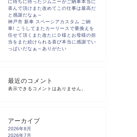
に
待ちに待ったジムニーがご納車
本当に
喜んで頂け
また改めてこの仕事は最高だ
と
感謝だなぁ～
神戸市 新車 スペーシアカスタム ご納
車! こうしてまた
カーリースで乗換えを
任せて頂く
また改たに
Ｄ様とお母様の担
当をまた続けられる喜び
本当に感謝でい
っぱいだなぁ～
ありがたい
最近のコメント
表示できるコメントはありません。
アーカイブ
2026年8月
2026年7月