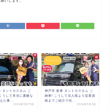
お願いします。
タントカスタム
タ
車 タントカスタム ご
神戸市 新車 タントカスタム ご
神
たこうして
本当に素敵な
納車! こうして法人様より
従業員
納
えた事
...
様までご紹介で
任...
と
2026年5月15日
2026年5月3日