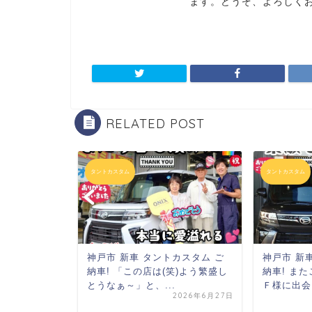
ます。どうぞ、よろしく
RELATED POST
タントカスタム
タントカスタム
カスタム ご
神戸市 新車 タントカスタム ご
神戸市 新
様より
従業員
納車! 「この店は(笑)よう繁盛し
納車! ま
とうなぁ～
」と、...
Ｆ様に出会
2026年5月3日
2026年6月27日