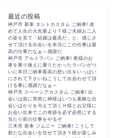
最近の投稿
神戸市 新車 タントカスタム ご納車! 改
めて人生の大先輩より
Ｔ様ご夫婦お二人
の姿を見て
「結婚は最高だ
」と、感じさ
せて頂ける出会いを
本当にこの仕事は最
高の仕事だなぁ～
感謝だ
神戸市 アルトラパン ご納車! 奥様のお
車を乗り換えに
乗りたかったラパンがつ
いに
本日ご納車
最高の想い出をいっぱい
に
されて下さいね
こうして出会わせて頂
ける事に
感謝だなぁ～
神戸市 スペーシアカスタム ご納車! 出
会いは急に
突然に
神様はいつも素敵な出
会いばかりを与えて頂く
Ｈ様とお父様に
お会い出来て
この奇跡を必ず
必然にする
当たり前の仕事を
やるぞ
三木市 新車 ジムニー ご納車! こうして
新たな出会いを
任せて頂き
Ｙ様が楽しみ