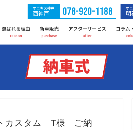
オニキス神戸
078-920-1188
オニ
西神戸
明
選ばれる理由
新車販売
アフターサービス
コラム
納車式
トカスタム T様 ご納