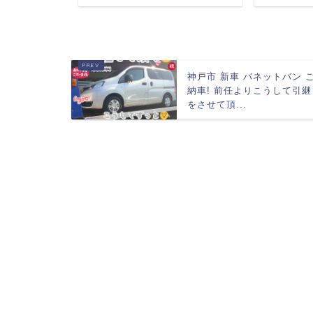
神戸市 新車 バネットバン 
納車! 前任より
こうして引継
をさせて頂...