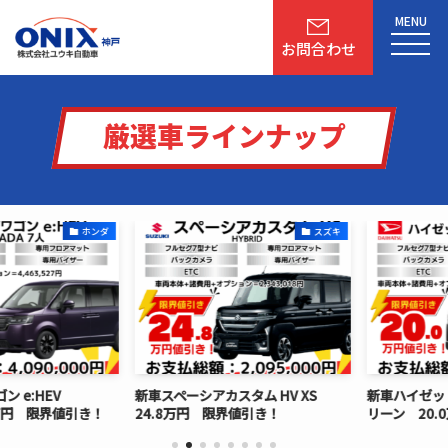
MENU
お問合わせ
厳選車ラインナップ
ホンダ
スズキ
e:HEV
新車スペーシアカスタム HV XS
新車ハイゼット
万円 限界値引き！
24.8万円 限界値引き！
リーン 20.0