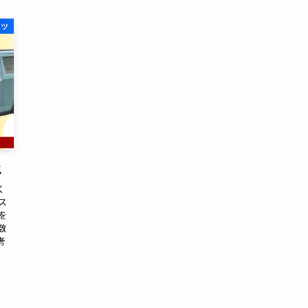
ハツ
ス
く
ス
を
数
考