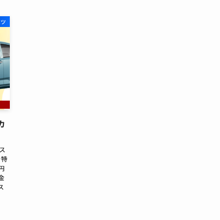
ハツ
カ
ス
を特
円
金
ス