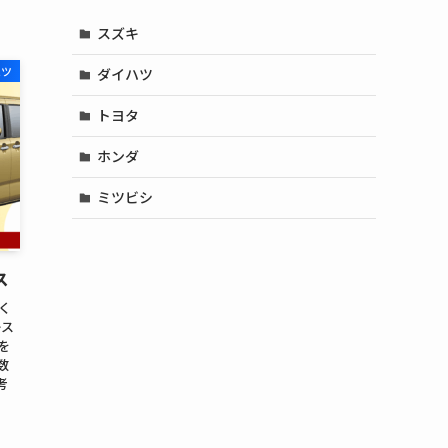
スズキ
ハツ
ダイハツ
トヨタ
ホンダ
ミツビシ
ス
く
ース
を
数
考