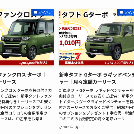
ダイハツ
ダイ
ファンクロス ターボ│
新車タフト Gターボ ラギッドベン
ーリース
ャー│月々定額カーリース
ンクロス ターボを特典付きカ
新車タフト Gターボ ラギッドベンチャーを
くご提供！ 新車タントファン
典付きカーリースでお安くご提供！ 新車タ
を特典付きカーリースでお安く
ト Gターボ ダークラギッドベンチャーを特
万円分のオプションをプレゼン
付きカーリースでお安くご提供！約20万円
税金等コミコミの台数限定の
のオプションをプレゼント！車検代・税金
ースは、中古車をお考え...
コミコミの台数限定の月々定額カーリ...
2026年8月3日