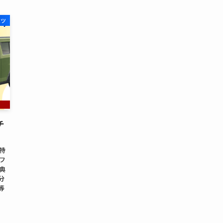
ハツ
チ
特
フ
典
分
等