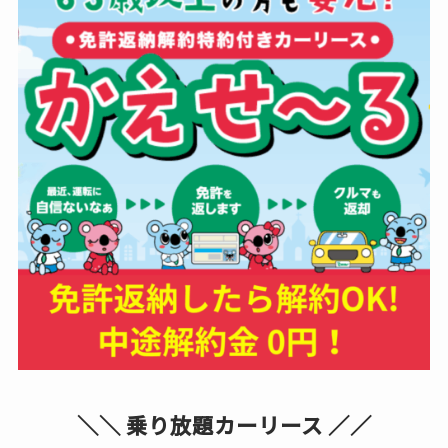
＼＼ 乗り放題カーリース ／／