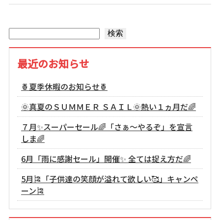
検索
検索
最近のお知らせ
🍍夏季休暇のお知らせ🍍
🌞真夏のＳＵＭＭＥＲ ＳＡＩＬ🌞熱い１ヵ月だ🌈
７月✨スーパーセール🌈「さぁ～やるぞ」を宣言
しま🌈
6月「雨に感謝セール」開催✨ 全ては捉え方だ🌈
5月🎏「子供達の笑顔が溢れて欲しい🥰」キャンペ
ーン🎏